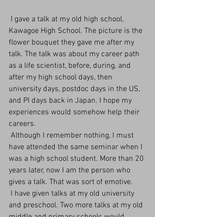
 I gave a talk at my old high school, 
Kawagoe High School. The picture is the 
flower bouquet they gave me after my 
talk. The talk was about my career path 
as a life scientist, before, during, and 
after my high school days, then 
university days, postdoc days in the US, 
and PI days back in Japan. I hope my 
experiences would somehow help their 
careers.
 Although I remember nothing, I must 
have attended the same seminar when I 
was a high school student. More than 20 
years later, now I am the person who 
gives a talk. That was sort of emotive.
 I have given talks at my old university 
and preschool. Two more talks at my old 