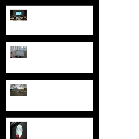
星名直祐博士の医学研セミナー /
Institutional seminar by Dr.
Naosuke Hoshina
Tokyoふしぎ祭エンス 2026@日本
科学未来館 / Tokyo Science
Festival 2026@ Miraikan
木下さん、芹田さん歓迎花見 /
Miyu Kinoshita & Hiroto Serita
Welcome Hanami (Cherry Blossom
Viewing)
日本再生医療学会総会in神戸 /
Congress of the Japanese Society
for Regenerative Medicine in Kobe