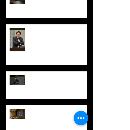
升本英利博士の医学研セミナー /
Institutional seminar by Dr.
Hidetoshi Masumoto
張さん最終講演/Kai Zhang's Final
Seminar
坂口秀哉博士の医学研セミナー /
Institutional seminar by Dr. Hideya
Sakaguchi