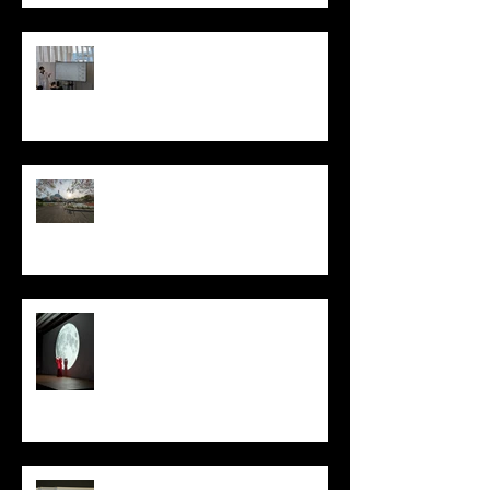
Tokyoふしぎ祭エンス 2026@日本
科学未来館 / Tokyo Science
Festival 2026@ Miraikan
木下さん、芹田さん歓迎花見 /
Miyu Kinoshita & Hiroto Serita
Welcome Hanami (Cherry Blossom
Viewing)
日本再生医療学会総会in神戸 /
Congress of the Japanese Society
for Regenerative Medicine in Kobe
升本英利博士の医学研セミナー /