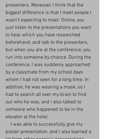
presenters. Moreover, I think that the 
biggest difference is that I meet people I 
wasn't expecting to meet. Online, you 
just listen to the presentations you want 
to hear, which you have researched 
beforehand, and talk to the presenters, 
but when you are at the conference, you 
run into someone by chance. During the 
conference, I was suddenly approached 
by a classmate from my school days 
whom I had not seen for a long time. In 
addition, he was wearing a mask, so I 
had to search all over my brain to find 
out who he was, and I also talked to 
someone who happened to be in the 
elevator at the hotel.
　I was able to successfully give my 
poster presentation, and I also learned a 