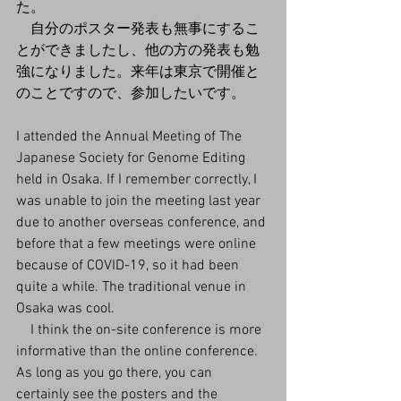
た。
　自分のポスター発表も無事にするこ
とができましたし、他の方の発表も勉
強になりました。来年は東京で開催と
のことですので、参加したいです。
I attended the Annual Meeting of The 
Japanese Society for Genome Editing 
held in Osaka. If I remember correctly, I 
was unable to join the meeting last year 
due to another overseas conference, and 
before that a few meetings were online 
because of COVID-19, so it had been 
quite a while. The traditional venue in 
Osaka was cool.
　I think the on-site conference is more 
informative than the online conference. 
As long as you go there, you can 
certainly see the posters and the 