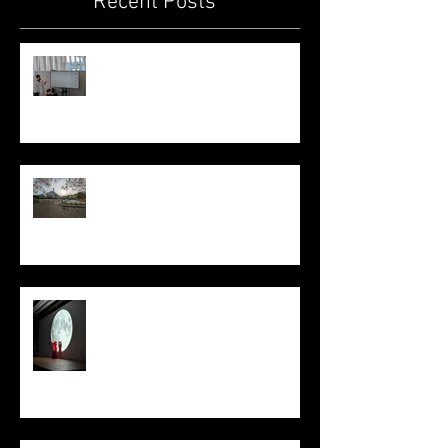
Recent Posts
Tokyoふしぎ祭エンス 2026@日本
科学未来館 / Tokyo Science
Festival 2026@ Miraikan
木下さん、芹田さん歓迎花見 /
Miyu Kinoshita & Hiroto Serita
Welcome Hanami (Cherry Blossom
Viewing)
日本再生医療学会総会in神戸 /
Congress of the Japanese Society
for Regenerative Medicine in Kobe