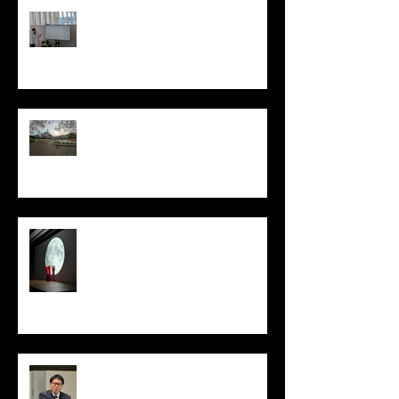
Recent Posts
Tokyoふしぎ祭エンス 2026@日本
科学未来館 / Tokyo Science
Festival 2026@ Miraikan
木下さん、芹田さん歓迎花見 /
Miyu Kinoshita & Hiroto Serita
Welcome Hanami (Cherry Blossom
Viewing)
日本再生医療学会総会in神戸 /
Congress of the Japanese Society
for Regenerative Medicine in Kobe