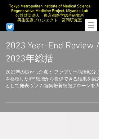
Tokyo Metropolitan Institute of Medical Science
Regenerative Medicine Project, Miyaoka Lab
公益財団法人 東京都医学総合研究所
再生医療プロジェクト 宮岡研究室
2023 Year-End Review /
2023年総括
2023年の良かった点： ファブリー病治療分子
を移植したiPS細胞から提供できる結果を論文
として発表 ゲノム編集培養細胞クローンを大量
に単離する手法をMethod論文として発表 特許
を１件出願 前田さんと黄さんが研究所の発表会
で優秀発表賞受賞 篠﨑さんが学長賞受賞...