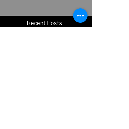
連続で東大先端研から演者をお招きすることが
できました。太田さんのGho...
Recent Posts
星名直祐博士の医学研セミナー /
Institutional seminar by Dr.
Naosuke Hoshina
Tokyoふしぎ祭エンス 2026@日本
科学未来館 / Tokyo Science
Festival 2026@ Miraikan
木下さん、芹田さん歓迎花見 /