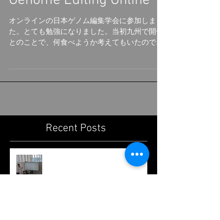
The Japanese Society for
Genome Editing Online
オンラインの日本ゲノム編集学会に参加しまし
た。とても勉強になりました。当初九州で開催
とのことで、何食べようか考えてもいたのです
が、現地開催は夢のまた夢でした。残念です。
オンライン学会は、昨年アメリカ東海岸のもの
に参加したのですが、時差で非常に苦しかった
です。やはり、普段起...
Recent Posts
Tokyoふしぎ祭エンス 2026@日本
科学未来館 / Tokyo Science
Festival 2026@ Miraikan