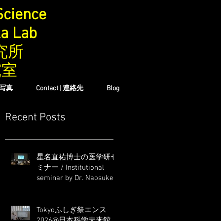
Science
ka Lab
究所
究室
| 写真
Contact | 連絡先
Blog
Recent Posts
星名直祐博士の医学研セ
ミナー / Institutional
seminar by Dr. Naosuke
Hoshina
Tokyoふしぎ祭エンス
2026@日本科学未来館 /