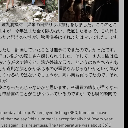
Q、鍾乳洞探訪、温泉の日帰りラボ旅行をしました。ここのとこ
ますが、今年はまた全く隙のない、徹底した暑さで、この日も
だったと思うのですが、秋川渓谷はそれよりはマシでした。でも
したし、計画していたことは無事にできたのでよかったです。
アコン以外の涼しさを感じられました。そして、１人１匹は魚
あいう炭火で焼くと、遠赤外線が云々、というのももちろんあ
とか過剰な脂とかが落ちるのが重要なんじゃないかという気が
しくなるのではないでしょうか。高い肉も買ってたので、それ
すが。
換になったんじゃないかと思います。科研費の締切が早くなっ
は申請書のことがこびりついているのですが…でも瞬間瞬間で
 feel that we say "this summer is exceptionally hot "every year, 
yet again. It is relentless. The temperature was about 36˚C 