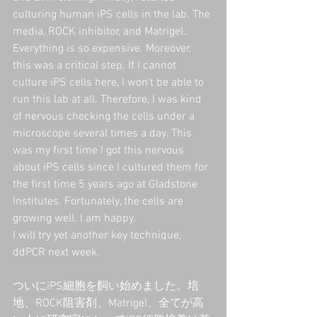
culturing human iPS cells in the lab. The 
media, ROCK inhibitor, and Matrigel.. 
Everything is so expensive. Moreover, 
this was a critical step. If I cannot 
culture iPS cells here, I won't be able to 
run this lab at all. Therefore, I was kind 
of nervous checking the cells under a 
microscope several times a day. This 
was my first time I got this nervous 
about iPS cells since I cultured them for 
the first time 5 years ago at Gladstone 
Institutes. Fortunately, the cells are 
growing well. I am happy.
I will try yet another key technique, 
ddPCR next week.
ついにiPS細胞を飼い始めました。培
地、ROCK阻害剤、Matrigel、全てが高