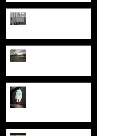
Tokyoふしぎ祭エンス 2026@日本
科学未来館 / Tokyo Science
Festival 2026@ Miraikan
木下さん、芹田さん歓迎花見 /
Miyu Kinoshita & Hiroto Serita
Welcome Hanami (Cherry Blossom
Viewing)
日本再生医療学会総会in神戸 /
Congress of the Japanese Society
for Regenerative Medicine in Kobe
升本英利博士の医学研セミナー /