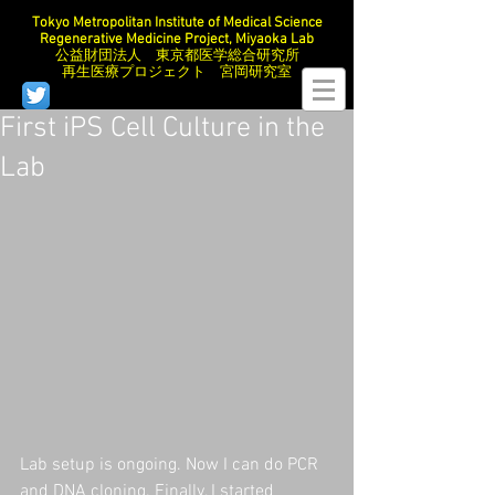
Tokyo Metropolitan Institute of Medical Science
Regenerative Medicine Project, Miyaoka Lab
公益財団法人 東京都医学総合研究所
再生医療プロジェクト 宮岡研究室
First iPS Cell Culture in the
Lab
Lab setup is ongoing. Now I can do PCR 
and DNA cloning. Finally, I started 