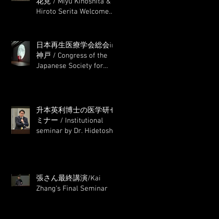
花見 / Miyu Kinoshita &
Hiroto Serita Welcome
Hanami (Cherry Blossom
Viewing)
日本再生医療学会総会in
神戸 / Congress of the
Japanese Society for
Regenerative Medicine in
Kobe
升本英利博士の医学研セ
ミナー / Institutional
seminar by Dr. Hidetoshi
Masumoto
張さん最終講演/Kai
Zhang's Final Seminar