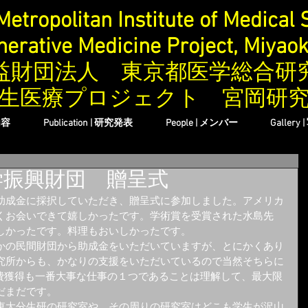
Metropolitan Institute of Medical 
erative Medicine Project, Miyao
益財団法人 東京都医学総合研
生医療プロジェクト 宮岡研
内容
Publication | 研究発表
People | メンバー
Gallery 
学振興財団 贈呈式
助成金に採択していただき、贈呈式に参加しました。アメリカ
くお会いできて嬉しかったです。学術賞を受賞された水島先
しかったです。料理もおいしかったです。
かの民間財団から助成金をいただいていますが、とにかくあり
究所からも、かなりの支援をいただいているので当然そちらに
究費獲得も一番大事な仕事の１つであることは理解して、最大限
だまだです。
東大分生研の研究室や、その周りの研究室はどこも学生が沢山