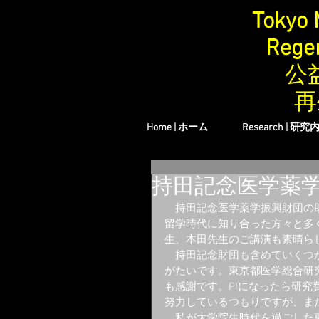
Tokyo 
Regen
公
再
Home | ホーム
Research | 研究
持田記念医学薬
　持田記念医学薬学振興財団の
留学時代に知り合った方々と多
生、本田先生のご講演も素晴ら
　持田記念財団も含めていくつ
がたいです。東京都医学総合研
も感謝です。PIになったら研
努力しているつもりですが、ま
　私が大学院生時代を過ごした